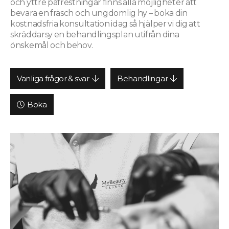
och yttre påfrestningar finns alla möjligheter att
bevara en fräsch och ungdomlig hy – boka din
kostnadsfria konsultation idag så hjälper vi dig att
skräddarsy en behandlingsplan utifrån dina
önskemål och behov.
Vanliga frågor & svar
Behandlingar
Boka