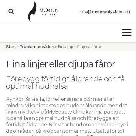
info@mybeautyclinic.nu
Start
»
Problemområden
»
Fina linjer & djupa fåror
Fina linjer eller djupa fåror
Förebygg förtidigt åldrande och få
optimal hudhälsa
Rynkor får vi alla, förr eller senare och mer eller
mindre. Vi kan inte stoppa hudens åldrande men det
finns mycket vi på MyBeauty Clinic kan hjälpa dig att
bibehålla en optimal hudhälsa och förebygga ett
förtidigt åldrande. När vi tar hand om och vårdar hyn i
de områden på kroppen som är mest utsatta för sol