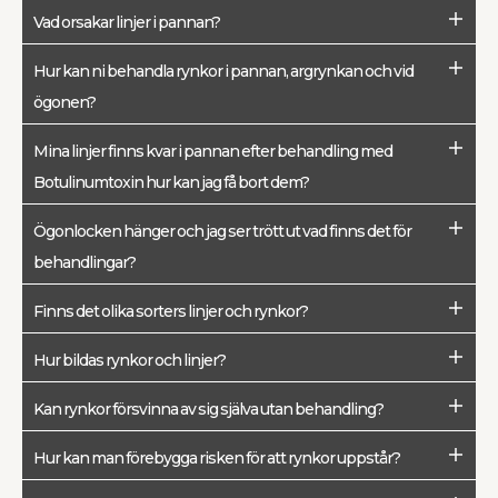
Vad orsakar linjer i pannan?
Hur kan ni behandla rynkor i pannan, argrynkan och vid
ögonen?
Mina linjer finns kvar i pannan efter behandling med
Botulinumtoxin hur kan jag få bort dem?
Ögonlocken hänger och jag ser trött ut vad finns det för
behandlingar?
Finns det olika sorters linjer och rynkor?
Hur bildas rynkor och linjer?
Kan rynkor försvinna av sig själva utan behandling?
Hur kan man förebygga risken för att rynkor uppstår?