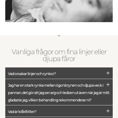
Vanliga frågor om fina linjer eller
djupa fåror
Vad orsakar linjer och rynkor?
Jag har en stark rynka mellan ögonbrynen och djupa veck i
pannan, det gör att jag ser arg och ledsen ut även när jag är mitt
gladaste jag, vilken behandling rekommenderar ni?
Vad är kråkfötter?