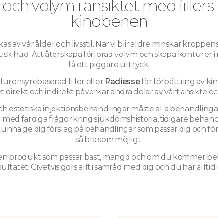
och volym i ansiktet med fillers 
kindbenen
v vår ålder och livsstil. När vi blir äldre minskar kroppens 
isk hud. Att återskapa förlorad volym och skapa konturer i 
få ett piggare uttryck.
luronsyrebaserad filler eller
Radiesse
för förbättring av k
direkt och indirekt påverkar andra delar av vårt ansikte och 
och estetiska injektionsbehandlingar måste alla behandling
r med färdiga frågor kring sjukdomshistoria, tidigare behan
unna ge dig förslag på behandlingar som passar dig och för 
så bra som möjligt.
lken produkt som passar bäst, mängd och om du kommer be
ultatet. Givetvis görs allt i samråd med dig och du har alltid 