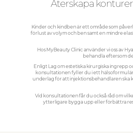
Återskapa konturer 
Kinder och kindben är ett område som påverkas a
förlust av volym och ben samt en mindre elast
Hos MyBeauty Clinic använder vi oss av Hya
behandla eftersom det 
Enligt Lag om estetiska kirurgiska ingrepp 
konsultationen fyller du i ett hälsoformulä
underlag för att injektionsbehandlaren ska k
Vid konsultationen får du också råd om vi
ytterligare bygga upp eller förbättra res