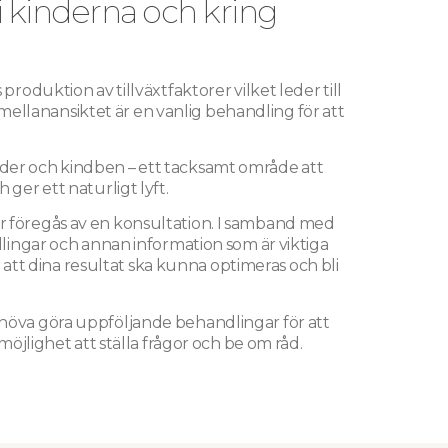
i kinderna och kring
produktion av tillväxtfaktorer vilket leder till
mellanansiktet är en vanlig behandling för att
inder och kindben – ett tacksamt område att
ger ett naturligt lyft.
ar föregås av en konsultation. I samband med
dlingar och annan information som är viktiga
att dina resultat ska kunna optimeras och bli
höva göra uppföljande behandlingar för att
möjlighet att ställa frågor och be om råd.