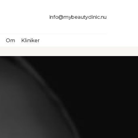
info@mybeautyclinic.nu
Om
Kliniker