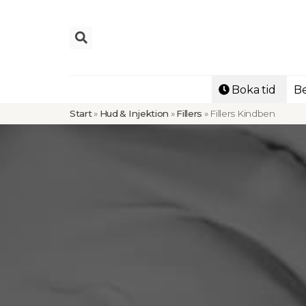
Boka tid
Be
Start
»
Hud & Injektion
»
Fillers
»
Fillers Kindben