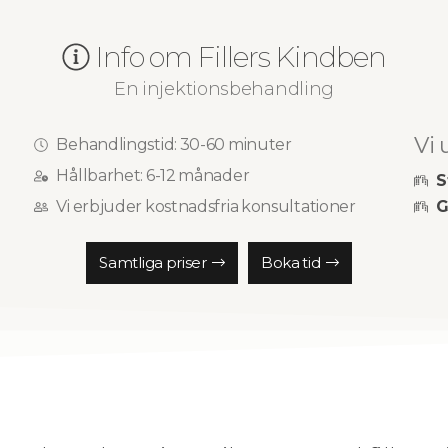
Info om Fillers Kindben
En injektionsbehandling
Vi 
Behandlingstid: 30-60 minuter​
Hållbarhet: 6-12 månader
S
G
Vi erbjuder kostnadsfria konsultationer
Samtliga priser
Boka tid