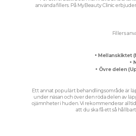
använda fillers. På MyBeauty Clinic erbjuder
Fillers an
Mellanskiktet (
N
Övre delen (Up
Ett annat populärt behandlingsområde är läppa
under näsan och över den röda delen av läppar
ojämnheter i huden. Vi rekommenderar alltid 
att du ska få ett så hållba