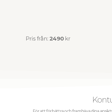
Pris från:
2490
kr
Kontu
För att förbättra och framhäva dina ansikts