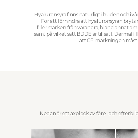
Hyaluronsyra finns naturligt i huden och i vå
För att förhindra att hyaluronsyran bryts n
fillermärken från varandra, bland annat o
samt på vilket sätt BDDE är tillsatt. Dermal 
att CE-märkningen måste v
Nedan är ett axplock av före- och efterbil