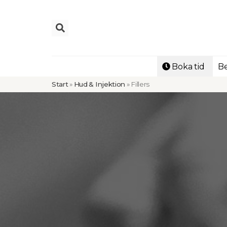
Boka tid
Be
Start
»
Hud & Injektion
»
Fillers