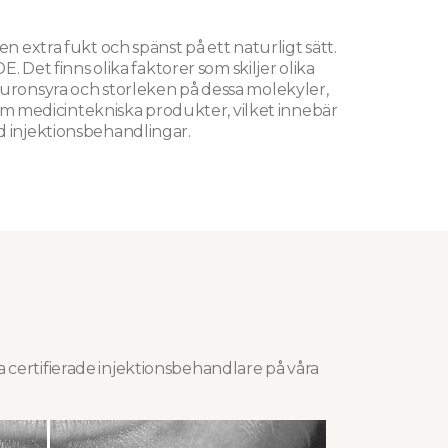
n extra fukt och spänst på ett naturligt sätt.
. Det finns olika faktorer som skiljer olika
uronsyra och storleken på dessa molekyler,
 som medicintekniska produkter, vilket innebär
ed injektionsbehandlingar.
a certifierade injektionsbehandlare på våra