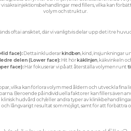
 vi säkra injektionsbehandlingar med fillers, vilka kan för
volym och struktur.
vänds ofta i ansiktet, där vi vanligtvis delar upp det i tre hu
Mid face):
Detta inkluderar
kindben
, kind, insjunkningar 
edre delen (Lower face):
Hit hör
käklinjen
, käkvinkeln oc
per face):
Här fokuserar vi på att återställa volymen runt
t
r, vilka kan förlora volym med åldern och utveckla fina linje
na. Beroende på individuella faktorer kan fillers även anvä
klinisk hudvård och/eller andra typer av klinikbehandlingar
rt och långvarigt resultat som möjligt, samt för att förbättr