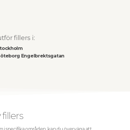
tför fillers i:
tockholm
öteborg Engelbrektsgatan
illers
lym i specifika områden, kan du överväga att