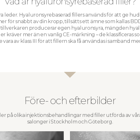
Vad är hyaluronsyrebaserad filler?
ra leder. Hyaluronsyrebaserad fillers används för att ge hude
er för snabbt av din kropp, tillsätts ett ämne som kallas BDDE
m tillverkaren producerar egen hyaluronsyra, mängden hyal
filler kräver mer än en vanlig CE-märkning – de klassificeras
ara av klass III för att fillern ska få användas i samband m
Före- och efterbilder
der på olika injektionsbehandlingar med filler utförda av vår
salonger i Stockholm och Göteborg.