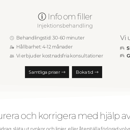
Info om filler
Injektionsbehandling
Vi u
Behandlingstid: 30-60 minuter​
Hållbarhet: 4-12 månader
S
G
Vi erbjuder kostnadsfria konsultationer
Samtliga priser
Boka tid
rera och korrigera med hjälp av f
drag, släta ut rynkor och linjer, eller återställa förlorad vo