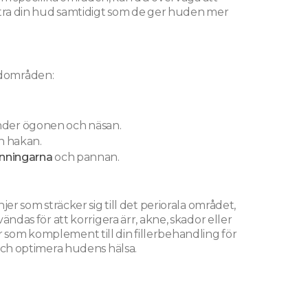
bättra din hud samtidigt som de ger huden mer
vudområden:
under ögonen och näsan.
h hakan.
inningarna
och pannan.
r som sträcker sig till det periorala området,
ndas för att korrigera ärr, akne, skador eller
 som komplement till din fillerbehandling för
a och optimera hudens hälsa.