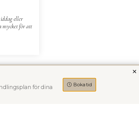
iddag eller
a mycket för att
Boka tid
ndlingsplan för dina
ttsmältning
ad personal som