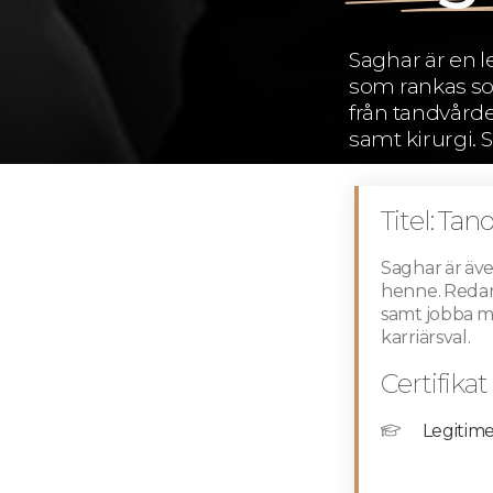
Saghar är en 
som rankas so
från tandvården
samt kirurgi. 
Titel:
Tand
Saghar är även
henne. Redan 
samt jobba m
karriärsval.
Certifikat
Legitime