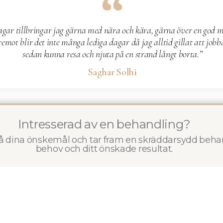
agar tillbringar jag gärna med nära och kära, gärna över en god m
mot blir det inte många lediga dagar då jag alltid gillat att jobb
sedan kunna resa och njuta på en strand långt borta.”
Saghar Solhi
arbetsuppgifter
Intresserad av en behandling?
jektionsbehandlare utför Saghar behandlingar som
på dina önskemål och tar fram en skräddarsydd beha
behov och ditt önskade resultat.
,
muskelavslappnande medel
,
PRP
, hudföryngring samt
fe
r är även
utbildare inom estetiska injektioner
för legitimer
om branschen i alla dess nivåer.
målsättning