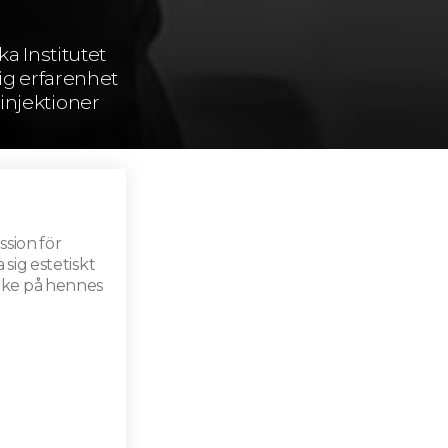
a Institutet
ig erfarenhet
 injektioner
ssion för
sig estetiskt
anke på hennes