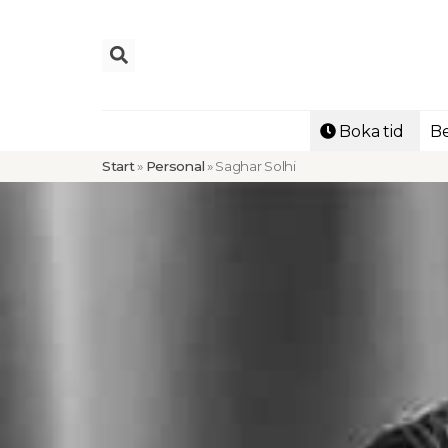
Boka tid
Be
Start
»
Personal
»
Saghar Solhi