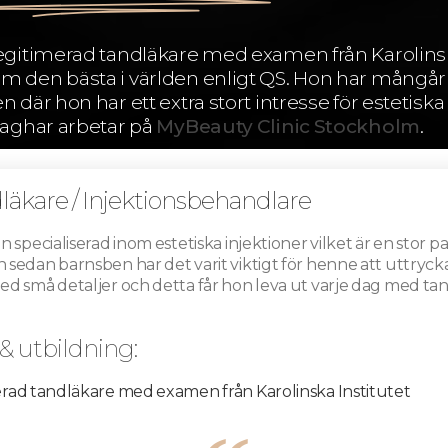
legitimerad tandläkare med examen från Karolinsk
m den bästa i världen enligt QS. Hon har mångår
 där hon har ett extra stort intresse för estetiska
Saghar arbetar på
MyBeauty Clinic Stockholm
.
läkare / Injektionsbehandlare
 specialiserad inom estetiska injektioner vilket är en stor pa
sedan barnsben har det varit viktigt för henne att uttrycka 
ed små detaljer och detta får hon leva ut varje dag med t
 & utbildning:
rad tandläkare med examen från Karolinska Institutet