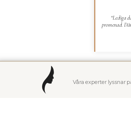
“Lediga d
promenad. Däre
Saghars 
I rollen som in
Våra experter lyssnar 
innefattar
fillers
(belkyra)
. Sagha
vill utvecklas in
Hennes 