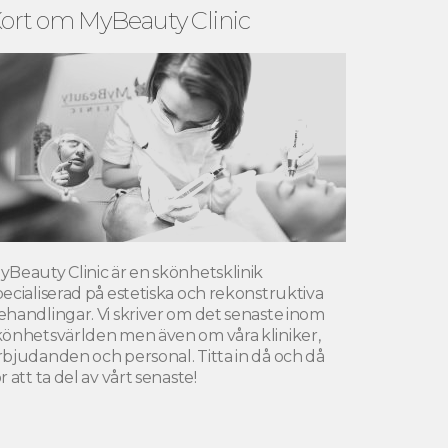
ort om MyBeauty Clinic
yBeauty Clinic är en skönhetsklinik
pecialiserad på estetiska och rekonstruktiva
ehandlingar. Vi skriver om det senaste inom
könhetsvärlden men även om våra kliniker,
rbjudanden och personal. Titta in då och då
r att ta del av vårt senaste!