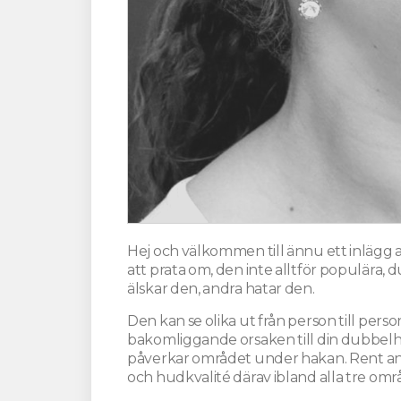
Hej och välkommen till ännu ett inlägg 
att prata om, den inte alltför populära,
älskar den, andra hatar den.
Den kan se olika ut från person till per
bakomliggande orsaken till din dubbelha
påverkar området under hakan. Rent ana
och hudkvalité därav ibland alla tre o