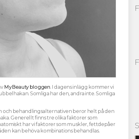
F
F
av
MyBeauty bloggen
. I dagens inlägg kommer vi
 dubbelhakan. Somliga har den, andra inte. Somliga
son och behandlingsalternativen beror helt på den
ka. Generellt finns tre olika faktorer som
S
tomiskt har vi faktorer som muskler, fettdepåer
mråden kan behöva kombinations behandlas.