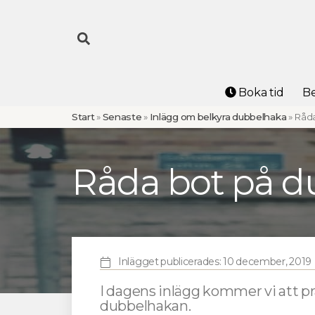
Boka tid
Be
Start
»
Senaste
»
Inlägg om belkyra dubbelhaka
»
Råda
Råda bot på 
Inlägget publicerades:
10 december, 2019
I dagens inlägg kommer vi att pra
dubbelhakan.