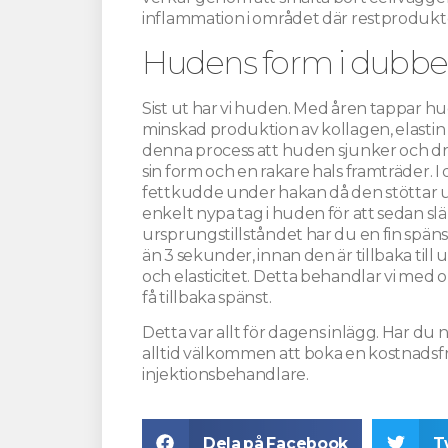
inflammation i området där restprodukt
Hudens form i dubbe
Sist ut har vi huden. Med åren tappar hude
minskad produktion av kollagen, elastin 
denna process att huden sjunker och drar
sin form och en rakare hals framträder. I 
fettkudde under hakan då den stöttar 
enkelt nypa tag i huden för att sedan slä
ursprungstillståndet har du en fin späns
än 3 sekunder, innan den är tillbaka til
och elasticitet. Detta behandlar vi med 
få tillbaka spänst.
Detta var allt för dagens inlägg. Har du 
alltid välkommen att boka en kostnadsfr
injektionsbehandlare.
Dela på Facebook
T