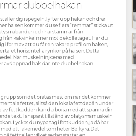
rmar dubbelhakan
täller dig i spegeln, lyfter upp hakan och drar
er halsen kommer du se flera ”remmar” sticka ut
 platysmabanden och härstammar från
g från käkvinkeln ner mot dekolletaget. Har du
 i form av att du får en rakare profil om halsen,
rtalet horisontella rynkor på halsen. Detta
el. När muskeln injiceras med
r avslappnad hals där inte dubbelhakan
den grupp som det pratas mest om när det kommer
mentala fettet, alltså den lokala fettdepån under
ng av fettkudden kan du börja med att spänna din
nde text. I anspänt tillstånd av platysmamuskeln
akan. Lyckas du nypa tag i fettkudden, ja då har
i med ett läkemedel som heter Belkyra. Det
på fettcellen vilket sedan startar en