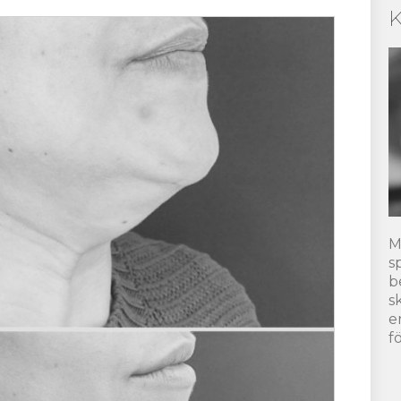
K
M
s
b
s
e
fö