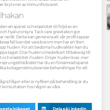
er bryts ner av immunförsvaret.
lhakan
n sin spänst och elasticitet till följd av en
och hyaluronsyra. Tack vare gravitation gör
 neråt. Detta kan generera att vår profil tappar
dessa fall kan det vara bra om man har en liten
upp huden. För att bedöma hudkvalitén kan du
ppa taget. Drar huden omedelbart tillbaka sig till
t och elasticitet i huden. Dröjer huden kvar, mer
l ursprungstillståndet har du en försämrad spänst
olika kollagenstimulerande behandlingar för att
några frågor eller är nyfiken på behandling är du
i konsultation hos någon av våra
weeta inlägget
Dela på LinkedIn