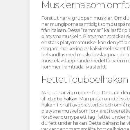
Musklerna som omfo
Först ut har vi gruppen muskler. Om du s
ner mungiporna samtidigt som du spänn
från halsen. Dessa ”remmar” kallas för
platysmamuskeln. Platysman sträcker si
en stark platysmamuskel kan den yttra sig
svagare markering av käkvinkeln samt fle
behandlas med muskelavslappnande med
muskelavslappnande medel får vi en me
kommer framträda lika starkt.
Fettet i dubbelhakan
Näst ut har vi gruppen fett. Detta är 
till
dubbelhakan
. Man pratar om det sub
hakan. För att avgöra storlek och omfå
platysmamuskel som förklarat i ovanståe
försöker du nypa ett tag i fettet under h
du fett under hakan. Detta behandlar v
verkar genom att smälta bort cellväggen 