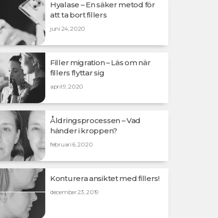
Hyalase – En säker metod för
att ta bort fillers
juni 24, 2020
Filler migration – Läs om när
fillers flyttar sig
april 9, 2020
Åldringsprocessen – Vad
händer i kroppen?
februari 6, 2020
Konturera ansiktet med fillers!
december 23, 2019