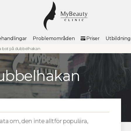
handlingar
Problemområden
Priser
Utbildning
 bot på dubbelhakan
dubbelhakan
ta om, den inte alltför populära,