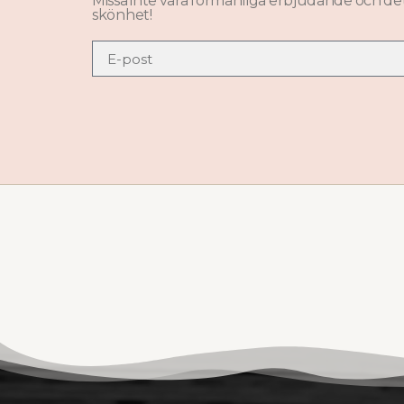
Missa inte våra förmånliga erbjudande och de
skönhet!