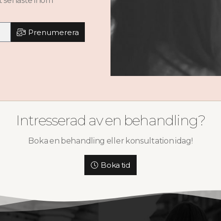
t senaste inom
Prenumerera
Intresserad av en behandling?
Boka en behandling eller konsultation idag!
Boka tid