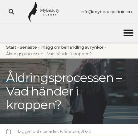
info@mybeautyclinic.nu
Start
»
Senaste
»
Inlägg om behandling av rynkor
»
Åldringsprocessen – Vad händer i kroppen?
Åldringsprocessen –
Vad händer i
kroppen?
Inlägget publicerades:
6 februari, 2020