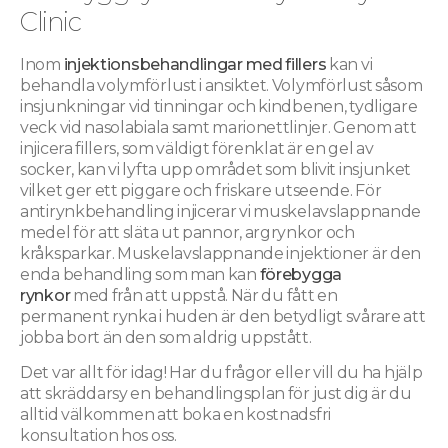
Clinic
Inom
injektionsbehandlingar med fillers
kan vi
behandla volymförlust i ansiktet. Volymförlust såsom
insjunkningar vid tinningar och kindbenen, tydligare
veck vid nasolabiala samt marionettlinjer. Genom att
injicera fillers, som väldigt förenklat är en gel av
socker, kan vi lyfta upp området som blivit insjunket
vilket ger ett piggare och friskare utseende. För
antirynkbehandling injicerar vi muskelavslappnande
medel för att släta ut pannor, argrynkor och
kråksparkar. Muskelavslappnande injektioner är den
enda behandling som man kan
förebygga
rynkor
med från att uppstå. När du fått en
permanent rynka i huden är den betydligt svårare att
jobba bort än den som aldrig uppstått.
Det var allt för idag! Har du frågor eller vill du ha hjälp
att skräddarsy en behandlingsplan för just dig är du
alltid välkommen att boka en kostnadsfri
konsultation hos oss.