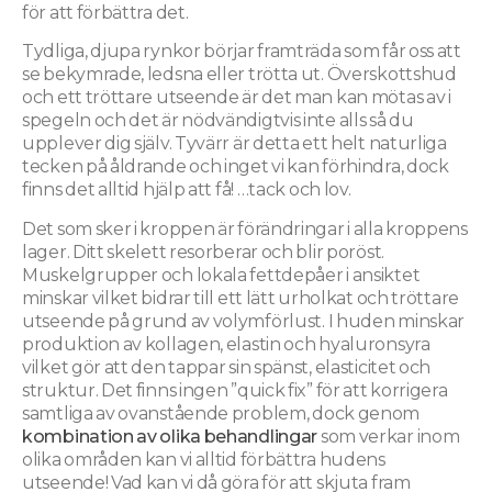
för att förbättra det.
Tydliga, djupa rynkor börjar framträda som får oss att
se bekymrade, ledsna eller trötta ut. Överskottshud
och ett tröttare utseende är det man kan mötas av i
spegeln och det är nödvändigtvis inte alls så du
upplever dig själv. Tyvärr är detta ett helt naturliga
tecken på åldrande och inget vi kan förhindra, dock
finns det alltid hjälp att få! …tack och lov.
Det som sker i kroppen är förändringar i alla kroppens
lager. Ditt skelett resorberar och blir poröst.
Muskelgrupper och lokala fettdepåer i ansiktet
minskar vilket bidrar till ett lätt urholkat och tröttare
utseende på grund av volymförlust. I huden minskar
produktion av kollagen, elastin och hyaluronsyra
vilket gör att den tappar sin spänst, elasticitet och
struktur. Det finns ingen ”quick fix” för att korrigera
samtliga av ovanstående problem, dock genom
kombination av olika behandlingar
som verkar inom
olika områden kan vi alltid förbättra hudens
utseende! Vad kan vi då göra för att skjuta fram