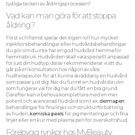
tydliga tecken av åldringsprocessen?
Vad kan man göra för att stoppa
åldring?
Först och främst spelar det ingen roll hur mycket
injektionsbehandlingar eller hudvårdsbehandlingar
du gör om du inte har en god hudvård hemma för
hemmabruk. Hudvården skall vara speciellt anpassad
för just din hudtyp, därav rekommenderar vi att du
går på en konsultation hos någon av våra
hudterapeuter för att kunna skräddarsy en hudvård
som passar just dig. När du funnit en hudvårdsrutin
som fungerar väl för dig har du fått en bra grund.
Därefter kan vi behöva komplettera med en mer
potent och avancerad hudvård som t.ex.
dermapen
behandlingar för fina linjer och strukturförbättring
av huden,
kemiska peels
för pigmenteringar och fina
linjer eller en kur med plasma pen för överskottshud.
Förebygg rynkor hos MyBeauty