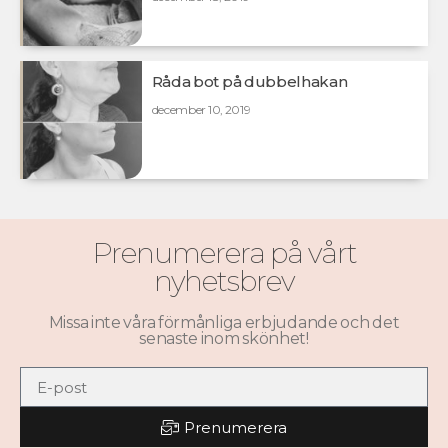
Råda bot på dubbelhakan
december 10, 2019
Prenumerera på vårt
nyhetsbrev
Missa inte våra förmånliga erbjudande och det
senaste inom skönhet!
Prenumerera